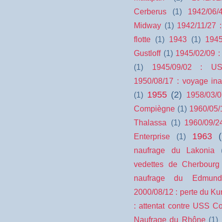
Cerberus
(1)
1942/06/
Midway
(1)
1942/11/27 
flotte
(1)
1943
(1)
1945
Gustloff
(1)
1945/02/09 :
(1)
1945/09/02 : US
1950/08/17 : voyage ina
1955
(2)
(1)
1958/03/0
Compiègne
(1)
1960/05/
Thalassa
(1)
1960/09/2
1963
Enterprise
(1)
naufrage du Lakonia
vedettes de Cherbourg
naufrage du Edmund 
2000/08/12 : perte du Ku
: attentat contre USS C
Naufrage du Rhône
(1)