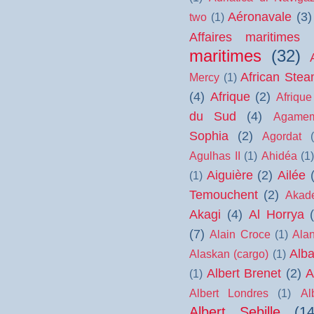
Aéronavale
(3)
two
(1)
Affaires maritimes
maritimes
(32)
African Ste
Mercy
(1)
(4)
Afrique
(2)
Afrique
du Sud
(4)
Agame
Sophia
(2)
Agordat
Agulhas II
(1)
Ahidéa
(1)
Aiguière
(2)
Ailée
(1)
Temouchent
(2)
Akad
Akagi
(4)
Al Horrya
(7)
Alain Croce
(1)
Ala
Alb
Alaskan (cargo)
(1)
Albert Brenet
(2)
A
(1)
Albert Londres
(1)
Al
Albert Sebille
(14