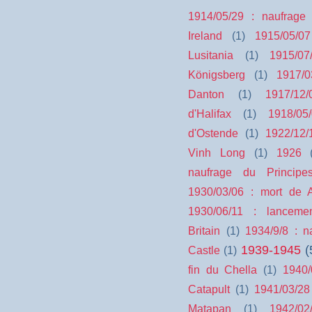
1914/05/29 : naufrage
Ireland
(1)
1915/05/0
Lusitania
(1)
1915/0
Königsberg
(1)
1917/0
Danton
(1)
1917/12
d'Halifax
(1)
1918/05
d'Ostende
(1)
1922/12/
Vinh Long
(1)
1926
naufrage du Principe
1930/03/06 : mort de A
1930/06/11 : lanceme
Britain
(1)
1934/9/8 : n
1939-1945
(
Castle
(1)
fin du Chella
(1)
1940/
Catapult
(1)
1941/03/28
Matapan
(1)
1942/02