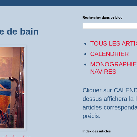
Rechercher dans ce blog
e de bain
TOUS LES ARTI
CALENDRIER
MONOGRAPHIE
NAVIRES
Cliquer sur CALEND
dessus affichera la 
articles corresponda
précis.
Index des articles