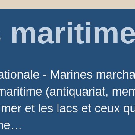
 maritim
nationale - Marines march
 maritime (antiquariat, mem
 mer et les lacs et ceux q
nne…