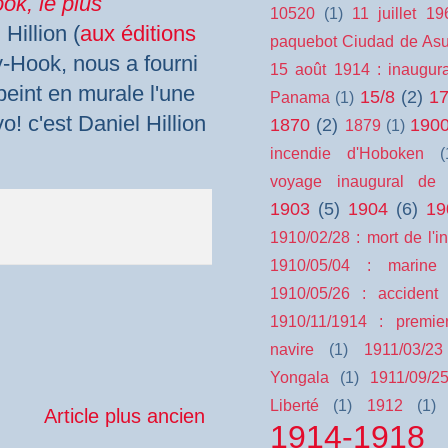
ook
, le plus
10520
(1)
11 juillet 1
l
Hillion
(
aux éditions
paquebot Ciudad de As
y-Hook
, nous a fourni
15 août 1914 : inaugur
 peint en murale l'une
15/8
(2)
17
Panama
(1)
vo! c'est Daniel
Hillion
1870
(2)
190
1879
(1)
incendie d'Hoboken
(
voyage inaugural de 
1903
(5)
1904
(6)
19
1910/02/28 : mort de l'i
1910/05/04 : marine
1910/05/26 : accident
1910/11/1914 : premie
navire
(1)
1911/03/2
Yongala
(1)
1911/09/2
Liberté
(1)
1912
(1)
Article plus ancien
1914-1918