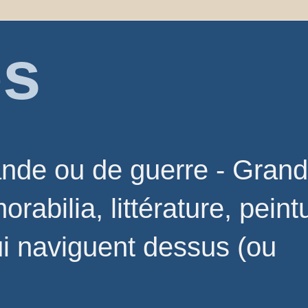
es
ande ou de guerre - Grand
orabilia, littérature, pein
ui naviguent dessus (ou