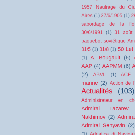
1957 Naufrage du Ci
Aires
(1)
27/6/1905
(1)
2
sabordage de la flo
30/6/1991
(1)
31 août 
paquebot soviétique Am
50 Let
31/5
(1)
31/8
(1)
A. Bougault
(6)
(1)
AAP
(4)
AAPMM
(6)
(2)
ABVL
(1)
ACF
marine
(2)
Action de l
Actualités
(103)
Administrateur en c
Admiral Lazarev
Nakhimov
(2)
Admira
Admiral Senyavin
(2)
(1)
Adriatica di Naviga