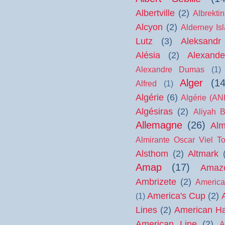
Albertville
(2)
Albrekti
Alcyon
(2)
Alderney Is
Lutz
(3)
Aleksandr 
Alésia
(2)
Alexand
Alexandre Dumas
(1)
Alger
(14
Alfred
(1)
Algérie
(6)
Algérie (AN
Algésiras
(2)
Aliyah B
Allemagne
(26)
Alm
Almirante Oscar Viel To
Alsthom
(2)
Altmark
Amap
(17)
Amaz
Ambrizete
(2)
Americ
America's Cup
(2)
(1)
Lines
(2)
American Ha
American Line
(2)
A